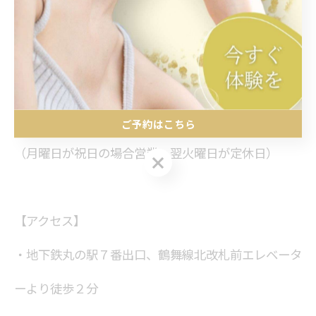
（最終受付時間16:00）
【定休日】
月曜日
ご予約はこちら
（月曜日が祝日の場合営業、翌火曜日が定休日）
ご予約はこちら
【アクセス】
・地下鉄丸の駅７番出口、鶴舞線北改札前エレベータ
ーより徒歩２分