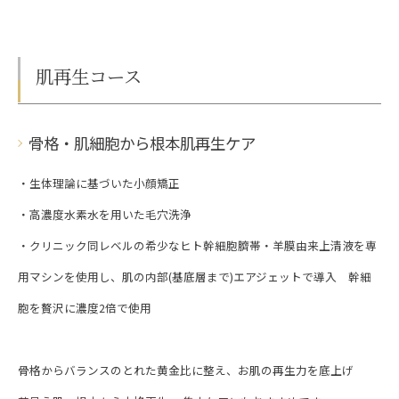
肌再生コース
骨格・肌細胞から根本肌再生ケア
・生体理論に基づいた小顔矯正
・高濃度水素水を用いた毛穴洗浄
・クリニック同レベルの希少なヒト幹細胞臍帯・羊膜由来上清液を専
用マシンを使用し、肌の内部(基底層まで)エアジェットで導入 幹細
胞を贅沢に濃度2倍で使用
骨格からバランスのとれた黄金比に整え、お肌の再生力を底上げ