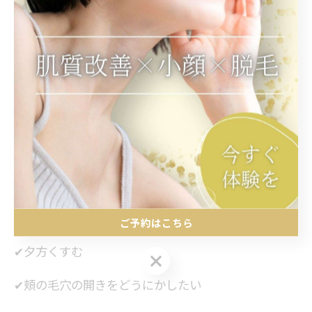
・小顔矯正＋表情筋小顔リフト
強力引き上げ３D小顔矯正コース 120分
通常￥24,700
初回￥12,800
✔キュッと引き締めて小顔になりたい♡
✔ファンデーションが毛穴に落ちる
ご予約はこちら
✔夕方くすむ
ご予約はこちら
✔頬の毛穴の開きをどうにかしたい