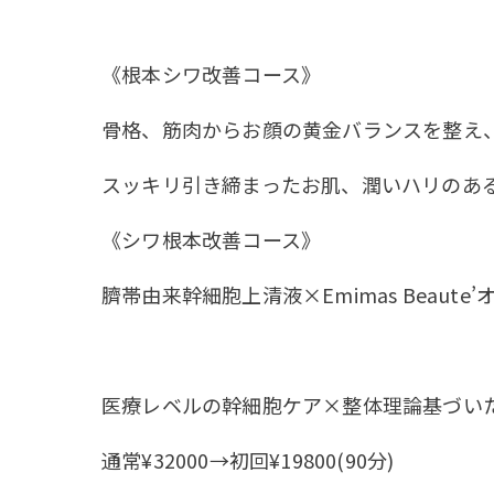
《根本シワ改善コース》
骨格、筋肉からお顔の黄金バランスを整え
スッキリ引き締まったお肌、潤いハリのあ
《シワ根本改善コース》
臍帯由来幹細胞上清液×Emimas Beaute
医療レベルの幹細胞ケア×整体理論基づい
通常¥32000→初回¥19800(90分)