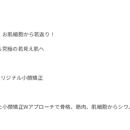
、お肌細胞から若返り！
る究極の若見え肌へ
’オリジナル小顔矯正
ご予約はこちら
ご予約はこちら
た小顔矯正Wアプローチで骨格、筋肉、肌細胞からシワ