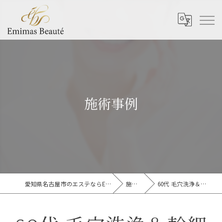
施術事例
愛知県名古屋市のエステならEmimas Beaute’
施術事例
60代 毛穴洗浄＆幹細胞3回目